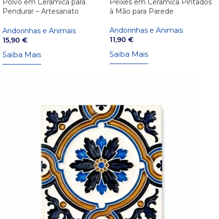
Polvo em Cerâmica para
Peixes em Cerâmica Pintados
Pendurar – Artesanato
à Mão para Parede
Português
Andorinhas e Animais
Andorinhas e Animais
11,90
€
15,90
€
Saiba Mais
Saiba Mais