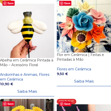
HOT
Save
Save
Flor em Cerâmica | Feitas e
Pintadas à Mão
Abelha em Cerâmica Pintada à
Mão – Acessório Floral
Flores em Cerâmica
9,50
€
Andorinhas e Animais
,
Flores
em Cerâmica
Saiba Mais
10,90
€
Saiba Mais
SOLD OUT
Save
Save