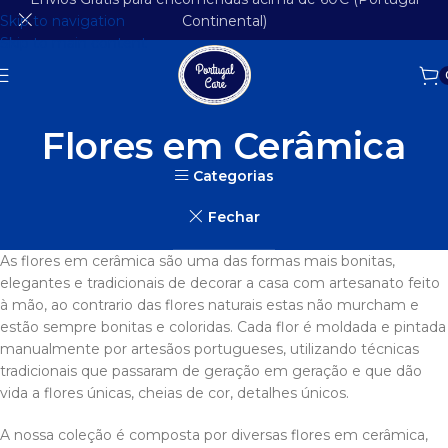
Skip to navigation
Continental)
Skip to main content
Flores em Cerâmica
Categorias
Fechar
As flores em cerâmica são uma das formas mais bonitas,
elegantes e tradicionais de decorar a casa com artesanato feito
à mão, ao contrario das flores naturais estas não murcham e
estão sempre bonitas e coloridas. Cada flor é moldada e pintada
manualmente por artesãos portugueses, utilizando técnicas
tradicionais que passaram de geração em geração e que dão
vida a flores únicas, cheias de cor, detalhes únicos.
A nossa coleção é composta por diversas flores em cerâmica,