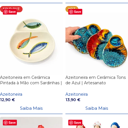
SOLD OUT
HOT
Save
Save
Azeitoneira em Cerâmica
Azeitoneira em Cerâmica Tons
Pintada à Mão com Sardinhas |
de Azul | Artesanato
Artesanato Português
Português
Azeitoneira
Azeitoneira
12,90
€
13,90
€
Saiba Mais
Saiba Mais
Save
Save