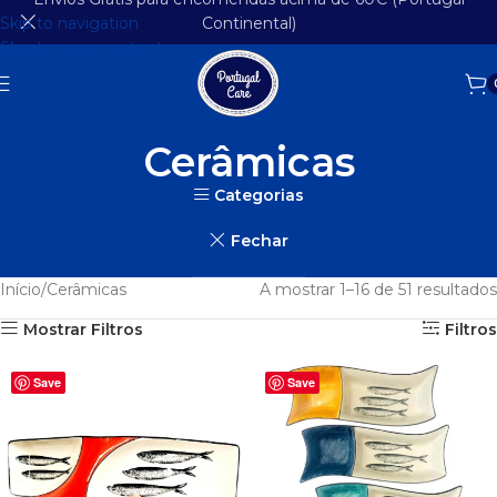
Skip to navigation
Continental)
Skip to main content
Cerâmicas
Categorias
Fechar
Início
Cerâmicas
A mostrar 1–16 de 51 resultados
Mostrar Filtros
Filtros
Save
Save