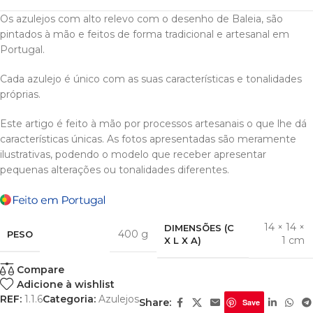
Os azulejos com alto relevo com o desenho de Baleia, são
pintados à mão e feitos de forma tradicional e artesanal em
Portugal.
Cada azulejo é único com as suas características e tonalidades
próprias.
Este artigo é feito à mão por processos artesanais o que lhe dá
características únicas. As fotos apresentadas são meramente
ilustrativas, podendo o modelo que receber apresentar
pequenas alterações ou tonalidades diferentes.
14 × 14 ×
DIMENSÕES (C
400 g
PESO
1 cm
X L X A)
Compare
Adicione à wishlist
REF:
1.1.6
Categoria:
Azulejos
Share:
Save