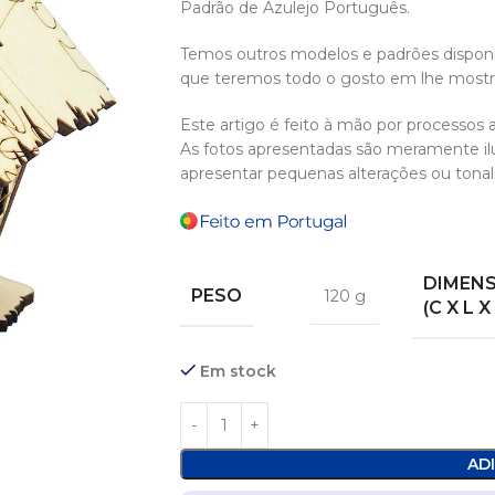
Padrão de Azulejo Português.
Temos outros modelos e padrões disponí
que teremos todo o gosto em lhe mostra
Este artigo é feito à mão por processos a
As fotos apresentadas são meramente il
apresentar pequenas alterações ou tonal
DIMEN
PESO
120 g
(C X L X
Em stock
AD