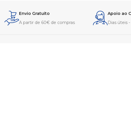
Envio Gratuito
Apoio ao C
A partir de 60€ de compras
Dias úteis 
Aveiro | Portuga
info@portugalca
922 232 371
Chamada para a rede 
© Portugal Care 2026 | Made with 💜 by
Exxa