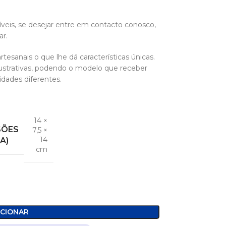
veis, se desejar entre em contacto conosco,
r.
rtesanais o que lhe dá características únicas.
ustrativas, podendo o modelo que receber
idades diferentes.
14 ×
SÕES
7,5 ×
14
 A)
cm
ICIONAR