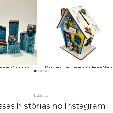
esa em Cerâmica
Mealheiro Casinha em Madeira – Mapa
Casinhas e Mealheiros
eiros
17,90
€
ADICIONAR
ba Mais
Ligue-se
PESO
120 g
ssas histórias no Instagram