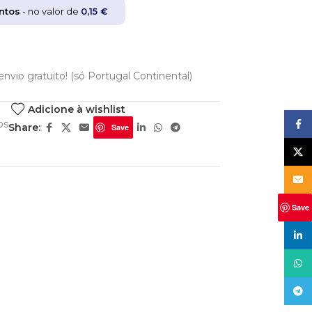
ntos
- no valor de
0,15
€
nvio gratuito! (só Portugal Continental)
Adicione à wishlist
os
Face
Share:
Save
X
Email
Save
linke
What
Tele