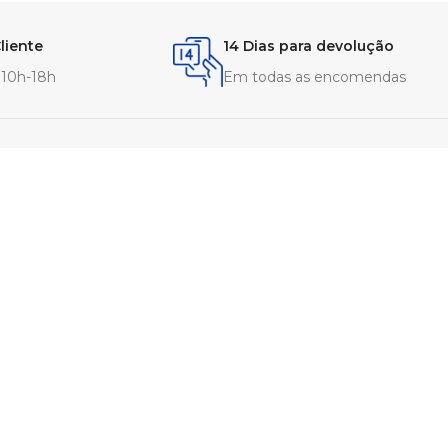
liente
14 Dias para devolução
- 10h-18h
Em todas as encomendas
l
APOIO CLIENTE
re.pt
Contactos
móvel nacional
Sobre Nós
RAL
Pontos