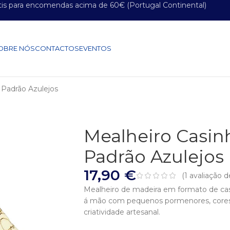
tis para encomendas acima de 60€ (Portugal Continental)
OBRE NÓS
CONTACTOS
EVENTOS
 Padrão Azulejos
Mealheiro Casin
Padrão Azulejos
17,90
€
(
1
avaliação de
Mealheiro de madeira em formato de cas
á mão com pequenos pormenores, cores 
criatividade artesanal.