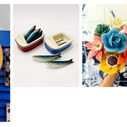
DIMENSÕES (C X L X A)
 X L X A)
14 × 7,5 × 14 cm