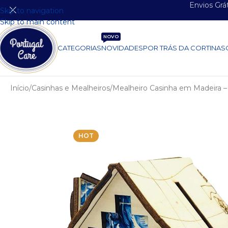
Envios Grá
Skip to navigation
Skip to main content
NOVO
CATEGORIAS
NOVIDADES
POR TRÁS DA CORTINA
S
Início
Casinhas e Mealheiros
Mealheiro Casinha em Madeira –
HOT