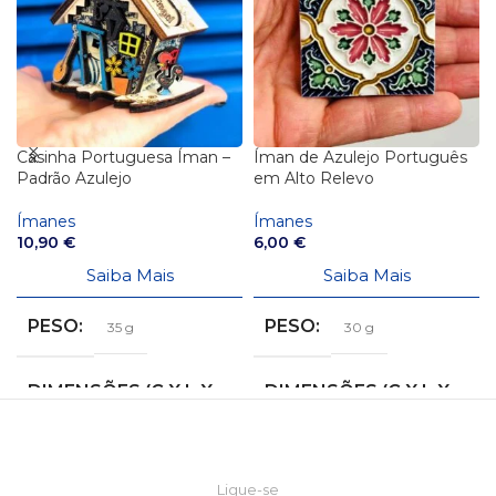
Casinha Portuguesa Íman –
Íman de Azulejo Português
Padrão Azulejo
em Alto Relevo
Ímanes
Ímanes
10,90
€
6,00
€
Saiba Mais
Saiba Mais
PESO
PESO
35 g
30 g
DIMENSÕES (C X L X
DIMENSÕES (C X L X
A)
A)
5 × 7 × 6,5 cm
4,5 × 4,5 × 0,5 cm
Ligue-se