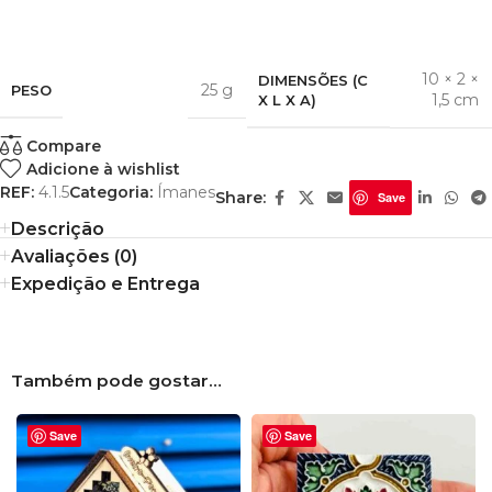
10 × 2 ×
DIMENSÕES (C
25 g
PESO
1,5 cm
X L X A)
Compare
Adicione à wishlist
REF:
4.1.5
Categoria:
Ímanes
Share:
Save
Descrição
Avaliações (0)
Expedição e Entrega
Também pode gostar…
Save
Save