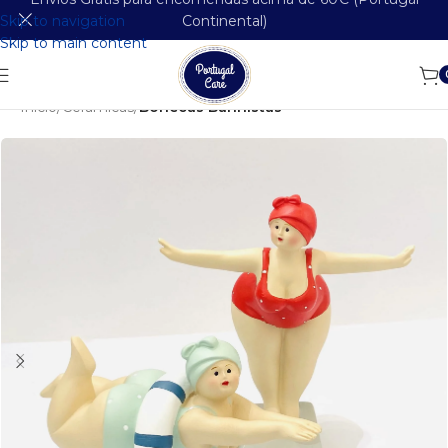
Skip to navigation
Continental)
Skip to main content
Início
Cerâmicas
Bonecas Banhistas