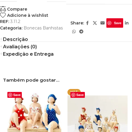
Compare
Adicione à wishlist
REF:
3.11.2
Share:
Save
Categoria:
Bonecas Banhistas
Descrição
Avaliações (0)
Expedição e Entrega
Também pode gostar…
HOT
Save
Save