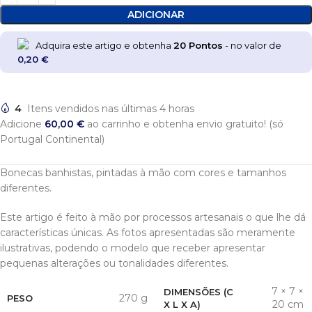
ADICIONAR
Adquira este artigo e obtenha
20
Pontos
- no valor de
0,20
€
4
Itens vendidos nas últimas 4 horas
Adicione
60,00
€
ao carrinho e obtenha envio gratuito! (só
Portugal Continental)
Bonecas banhistas, pintadas à mão com cores e tamanhos
diferentes.
Este artigo é feito à mão por processos artesanais o que lhe dá
características únicas. As fotos apresentadas são meramente
ilustrativas, podendo o modelo que receber apresentar
pequenas alterações ou tonalidades diferentes.
7 × 7 ×
DIMENSÕES (C
270 g
PESO
20 cm
X L X A)