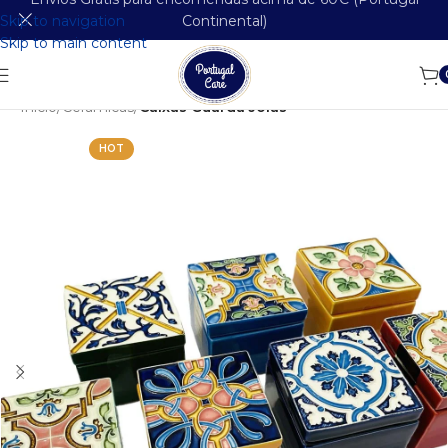
Skip to navigation
Continental)
Skip to main content
Início
Cerâmicas
Caixas Guarda Joias
HOT