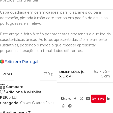
Portugal Continental)
Caixa quadrada em cerâmica ideal para jóias, anéis ou para
decoração, pintada à mão com tampa em padrão de azulejos
portugueses em relevo.
Este artigo é feito à mão por processos artesanais o que lhe dá
características únicas. As fotos apresentadas são meramente
ilustrativas, podendo o modelo que receber apresentar
pequenas alterações ou tonalidades diferentes.
6,5 × 6,5 ×
DIMENSÕES (C
230 g
PESO
5 cm
X L X A)
Compare
Adicione à wishlist
REF:
3.12.1
Share:
Save
Categoria:
Caixas Guarda Joias
Avaliações (0)