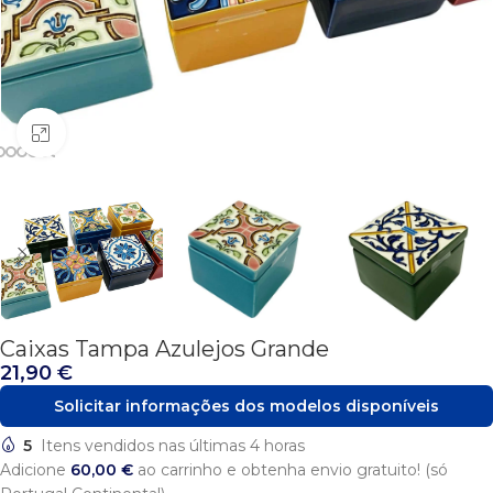
Click to enlarge
Caixas Tampa Azulejos Grande
21,90
€
Solicitar informações dos modelos disponíveis
5
Itens vendidos nas últimas 4 horas
Adicione
60,00
€
ao carrinho e obtenha envio gratuito! (só