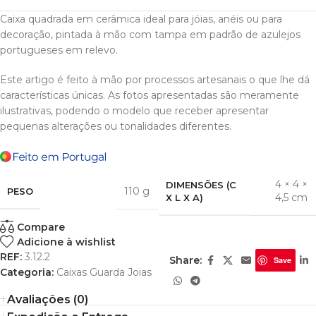
Caixa quadrada em cerâmica ideal para jóias, anéis ou para
decoração, pintada à mão com tampa em padrão de azulejos
portugueses em relevo.
Este artigo é feito à mão por processos artesanais o que lhe dá
características únicas. As fotos apresentadas são meramente
ilustrativas, podendo o modelo que receber apresentar
pequenas alterações ou tonalidades diferentes.
4 × 4 ×
DIMENSÕES (C
110 g
PESO
4,5 cm
X L X A)
Compare
Adicione à wishlist
REF:
3.12.2
Share:
Save
Categoria:
Caixas Guarda Joias
Avaliações (0)