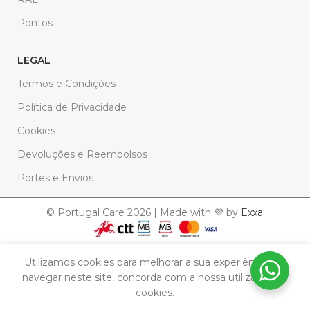
Pontos
LEGAL
Termos e Condições
Política de Privacidade
Cookies
Devoluções e Reembolsos
Portes e Envios
© Portugal Care 2026 | Made with 💜 by
Exxa
Solicitar
Utilizamos cookies para melhorar a sua experiência. Ao
Caixas
informações
navegar neste site, concorda com a nossa utilização de
Tampa
dos
16,90
€
cookies.
Azulejos
modelos
Pequena