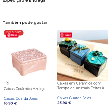
Expedição e Entrega
Também pode gostar…
SOLD OUT
Save
Save
Caixas em Cerâmica com
Tampa de Animais Feitas à
Caixas Cerâmica Azulejo
Mão | Artesanato Português
Caixas Guarda Joias
Caixas Guarda Joias
23,90
€
16,90
€
VER OPÇÕES
VER OPÇÕES