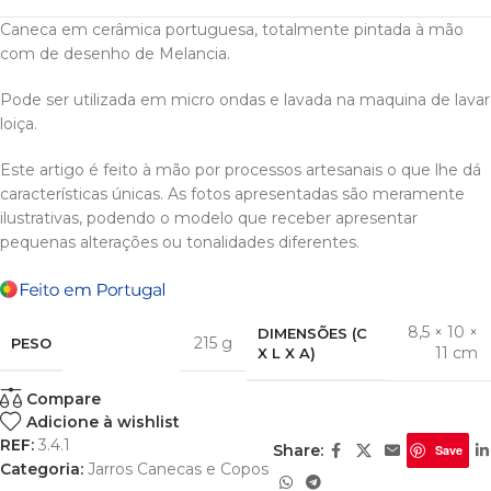
Caneca em cerâmica portuguesa, totalmente pintada à mão
com de desenho de Melancia.
Pode ser utilizada em micro ondas e lavada na maquina de lavar
loiça.
Este artigo é feito à mão por processos artesanais o que lhe dá
características únicas. As fotos apresentadas são meramente
ilustrativas, podendo o modelo que receber apresentar
pequenas alterações ou tonalidades diferentes.
8,5 × 10 ×
DIMENSÕES (C
215 g
PESO
11 cm
X L X A)
Compare
Adicione à wishlist
REF:
3.4.1
Share:
Save
Categoria:
Jarros Canecas e Copos