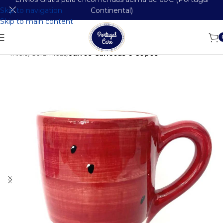
Skip to navigation
Continental)
Skip to main content
Início
Cerâmicas
Jarros Canecas e Copos