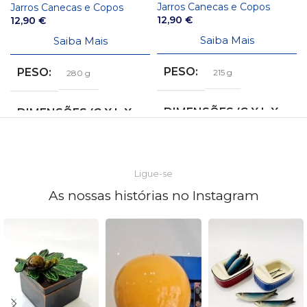
Jarros Canecas e Copos
Jarros Canecas e Copos
12,90
€
12,90
€
Saiba Mais
Saiba Mais
PESO
PESO
215 g
280 g
DIMENSÕES (C X L X
DIMENSÕES (C X L X
A)
A)
8,5 × 10 × 11 cm
12 × 9 × 8 cm
Ligue-se
As nossas histórias no Instagram