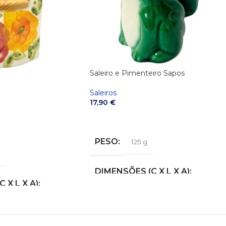
Saleiro e Pimenteiro Sapos
Saleiros
17,90
€
ADICIONAR
PESO
125 g
DIMENSÕES (C X L X A)
 X L X A)
7 × 6 × 5 cm