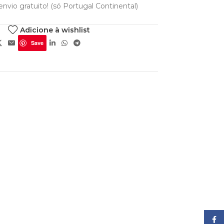
nvio gratuito! (só Portugal Continental)
Adicione à wishlist
Save
Face