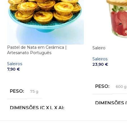
Pastel de Nata em Cerâmica |
Saleiro
Artesanato Português
Saleiros
Saleiros
23,90
€
7,90
€
VER OPÇÕES
VER OPÇÕES
PESO
600 g
PESO
75 g
DIMENSÕES (C
DIMENSÕES (C X L X A)
9,5 × 13 × 17,5 cm
2,5 × 7 × 2,5 cm