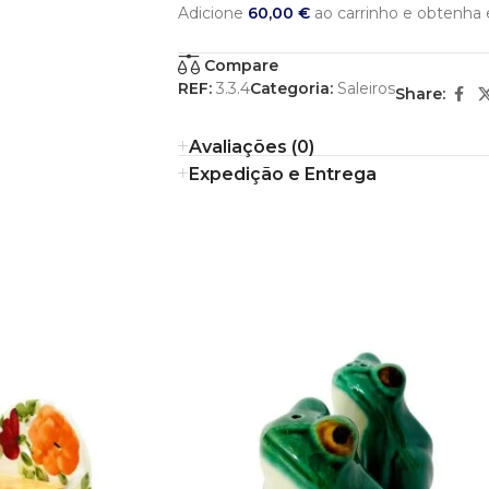
Adicione
60,00
€
ao carrinho e obtenha e
Compare
REF:
3.3.4
Categoria:
Saleiros
Share:
Avaliações (0)
Expedição e Entrega