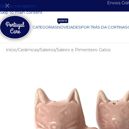
Envios Grá
Skip to navigation
Skip to main content
NOVO
CATEGORIAS
NOVIDADES
POR TRÁS DA CORTINA
S
Início
Cerâmicas
Saleiros
Saleiro e Pimenteiro Gatos