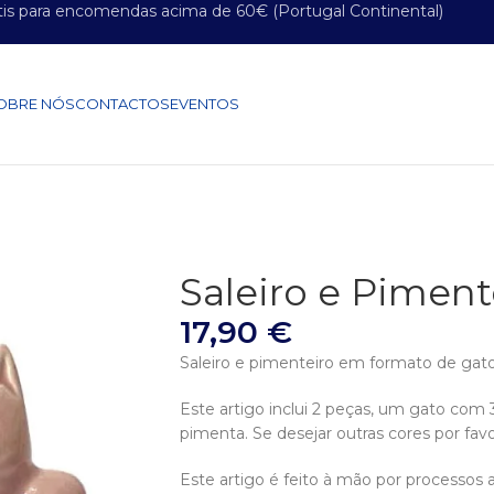
tis para encomendas acima de 60€ (Portugal Continental)
OBRE NÓS
CONTACTOS
EVENTOS
Saleiro e Piment
17,90
€
Saleiro e pimenteiro em formato de gat
Este artigo inclui 2 peças, um gato com 3
pimenta. Se desejar outras cores por fa
Este artigo é feito à mão por processos a