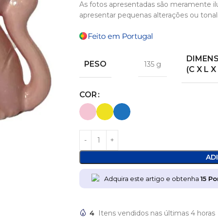
As fotos apresentadas são meramente il
apresentar pequenas alterações ou tonal
DIMEN
PESO
135 g
(C X L X
COR
AD
Adquira este artigo e obtenha
15
Po
4
Itens vendidos nas últimas 4 horas