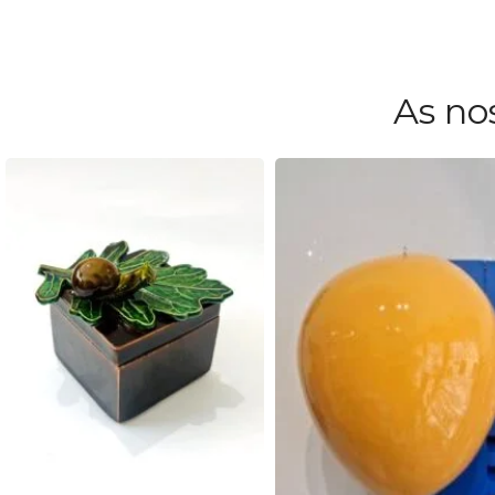
COR
Azulejo
FURO
1 Furo
,
4 Furos
As no