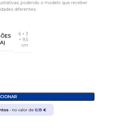
ustrativas, podendo o modelo que receber
idades diferentes.
6 × 3
SÕES
× 9,5
 A)
cm
ICIONAR
ntos
- no valor de
0,15
€