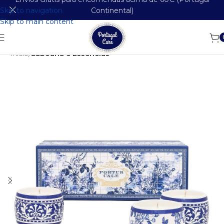
Skip to navigation
Continental)
Skip to main content
Início
Saboaria e Essências