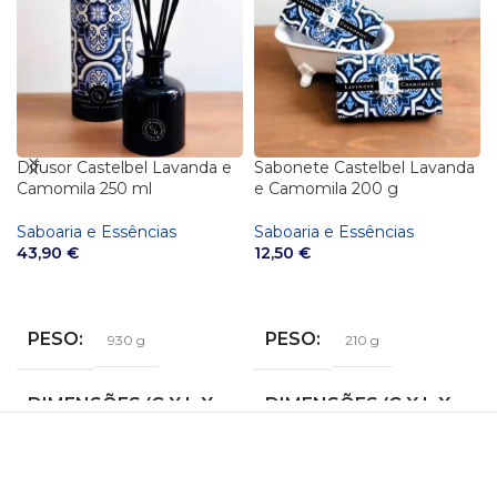
Difusor Castelbel Lavanda e
Sabonete Castelbel Lavanda
Camomila 250 ml
e Camomila 200 g
Saboaria e Essências
Saboaria e Essências
43,90
€
12,50
€
ADICIONAR
ADICIONAR
PESO
PESO
930 g
210 g
DIMENSÕES (C X L X
DIMENSÕES (C X L X
A)
A)
23 × 9 × 9 cm
11 × 7 × 3 cm