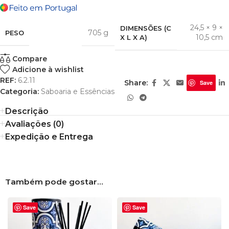
24,5 × 9 ×
DIMENSÕES (C
705 g
PESO
10,5 cm
X L X A)
Compare
Adicione à wishlist
REF:
6.2.11
Share:
Save
Categoria:
Saboaria e Essências
Descrição
Avaliações (0)
Expedição e Entrega
Também pode gostar…
Save
Save