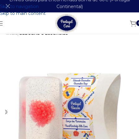
Skip to navigation
Continental)
Skip to main content
Início
Saboaria e Essências