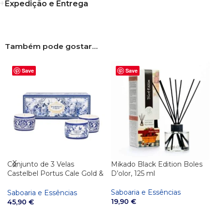
Expedição e Entrega
Também pode gostar…
Save
Save
Conjunto de 3 Velas
Mikado Black Edition Boles
Castelbel Portus Cale Gold &
D’olor, 125 ml
Blue 70g
Saboaria e Essências
Saboaria e Essências
19,90
€
45,90
€
VER OPÇÕES