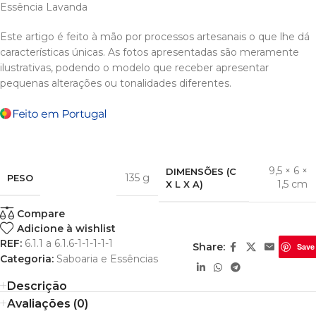
Essência Lavanda
Este artigo é feito à mão por processos artesanais o que lhe dá
características únicas. As fotos apresentadas são meramente
ilustrativas, podendo o modelo que receber apresentar
pequenas alterações ou tonalidades diferentes.
9,5 × 6 ×
DIMENSÕES (C
135 g
PESO
1,5 cm
X L X A)
Compare
Adicione à wishlist
REF:
6.1.1 a 6.1.6-1-1-1-1-1
Share:
Save
Categoria:
Saboaria e Essências
Descrição
Avaliações (0)