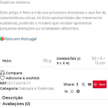
Essência Verbena
Este artigo é feito à mão por processos artesanais o que lhe dá
características únicas. As fotos apresentadas são meramente
ilustrativas, podendo o modelo que receber apresentar
pequenas alterações ou tonalidades diferentes.
9,5 × 6 ×
DIMENSÕES (C
135 g
PESO
1,5 cm
X L X A)
Compare
Adicione à wishlist
REF:
6.1.1 a 6.1.6-1-1
Share:
Save
Categoria:
Saboaria e Essências
Descrição
Avaliações (0)