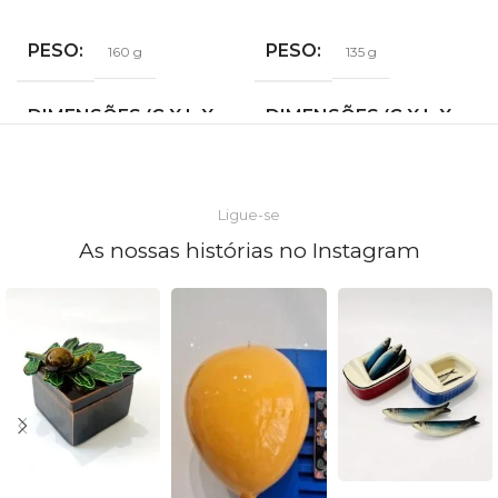
PESO
PESO
160 g
135 g
DIMENSÕES (C X L X
DIMENSÕES (C X L X
A)
A)
9 × 5,5 × 4,5 cm
9,5 × 6 × 1,5 cm
Ligue-se
As nossas histórias no Instagram