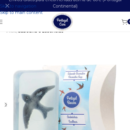
Skip to navigation
Continental)
Skip to main content
Início
Saboaria e Essências