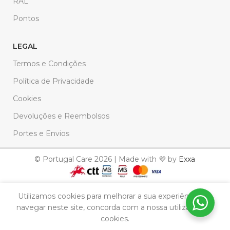
RAL
Pontos
LEGAL
Termos e Condições
Política de Privacidade
Cookies
Devoluções e Reembolsos
Portes e Envios
© Portugal Care 2026 | Made with 💜 by
Exxa
Utilizamos cookies para melhorar a sua experiência. Ao
Sabonete
navegar neste site, concorda com a nossa utilização de
Decorativo
Em
7,90
€
cookies.
stock
–
Andorinha