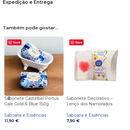
Expedição e Entrega
Também pode gostar…
Save
Save
Sabonete Castelbel Portus
Sabonete Decorativo –
Cale Gold & Blue 150g
Lenço dos Namorados
Saboaria e Essências
Saboaria e Essências
11,90
€
7,90
€
ADICIONAR
ADICIONAR