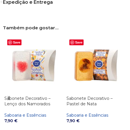
Expedição e Entrega
Também pode gostar…
Save
Save
Difusor Castelbel Lavanda e
Difusor Castelbel Portus Cale
Camomila 250 ml
Gold & Blue 250 ml
Saboaria e Essências
Saboaria e Essências
43,90
€
61,90
€
ADICIONAR
ADICIONAR