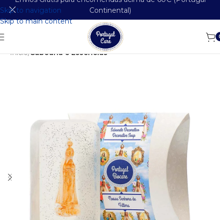
Skip to navigation
Continental)
Skip to main content
Início
Saboaria e Essências