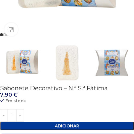
Click to enlarge
Sabonete Decorativo – N.ª S.ª Fátima
7,90
€
Em stock
ADICIONAR