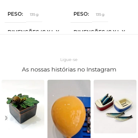
PESO
PESO
930 g
930 g
DIMENSÕES (C X L X
DIMENSÕES (C X L X
A)
A)
23 × 9 × 9 cm
23 × 9 × 9 cm
Ligue-se
As nossas histórias no Instagram