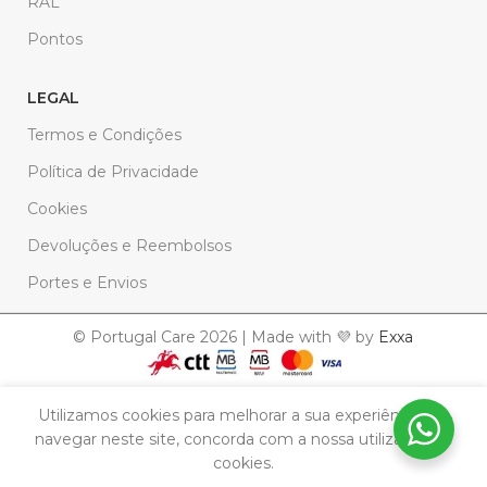
RAL
Pontos
LEGAL
Termos e Condições
Política de Privacidade
Cookies
Devoluções e Reembolsos
Portes e Envios
© Portugal Care 2026 | Made with 💜 by
Exxa
Utilizamos cookies para melhorar a sua experiência. Ao
Sabonete
navegar neste site, concorda com a nossa utilização de
Decorativo
Em
7,90
€
cookies.
stock
– N.ª S.ª
Fátima