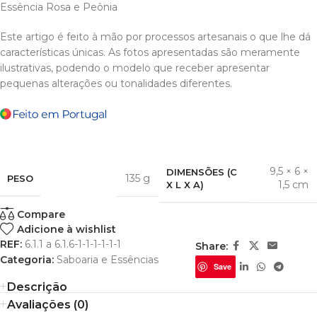
Essência Rosa e Peônia
Este artigo é feito à mão por processos artesanais o que lhe dá
características únicas. As fotos apresentadas são meramente
ilustrativas, podendo o modelo que receber apresentar
pequenas alterações ou tonalidades diferentes.
9,5 × 6 ×
DIMENSÕES (C
135 g
PESO
1,5 cm
X L X A)
Compare
Adicione à wishlist
REF:
6.1.1 a 6.1.6-1-1-1-1-1-1
Share:
Categoria:
Saboaria e Essências
Save
Descrição
Avaliações (0)