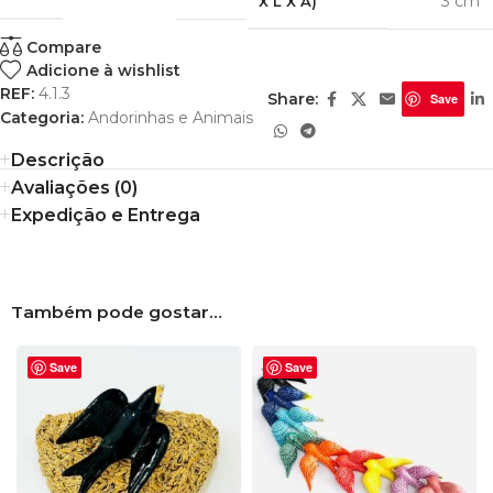
3 cm
X L X A)
Compare
Adicione à wishlist
REF:
4.1.3
Share:
Save
Categoria:
Andorinhas e Animais
Descrição
Avaliações (0)
Expedição e Entrega
Também pode gostar…
Save
Save