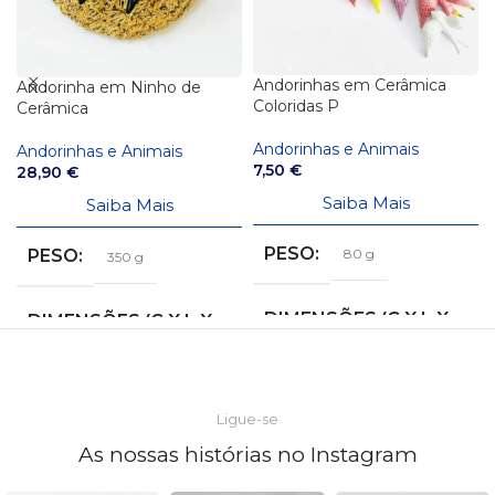
Andorinhas em Cerâmica
Andorinha em Ninho de
Coloridas P
Cerâmica
Andorinhas e Animais
Andorinhas e Animais
7,50
€
28,90
€
Saiba Mais
Saiba Mais
PESO
PESO
80 g
350 g
DIMENSÕES (C X L X
DIMENSÕES (C X L X
A)
A)
9,5 × 9 × 3 cm
14 × 9 × 10 cm
Ligue-se
As nossas histórias no Instagram