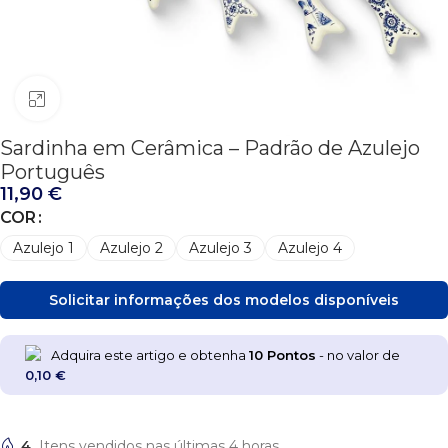
Click to enlarge
Sardinha em Cerâmica – Padrão de Azulejo
Português
11,90
€
COR
Azulejo 1
Azulejo 2
Azulejo 3
Azulejo 4
Solicitar informações dos modelos disponíveis
Adquira este artigo e obtenha
10
Pontos
- no valor de
0,10
€
4
Itens vendidos nas últimas 4 horas