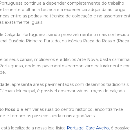
Portuguesa continua a depender completamente do trabalho
tamente o olhar, a técnica e a experiência adquirida ao longo
renças entre as pedras, na técnica de colocação e no assentamen
as exatamente iguais.
 de Calçada Portuguesa, sendo provavelmente o mais conhecido
eral Eusébio Pinheiro Furtado, na icónica Praça do Rossio (Praça
os seus canais, moliceiros e edifícios Arte Nova, basta caminha
ada Portuguesa, onde os pavimentos harmonizam naturalmente c
de.
dade, apresenta áreas pavimentadas com desenhos tradicionais
âmara Municipal, é possível observar vários troços de calçada
 do
Rossio
e em várias ruas do centro histórico, encontram-se
ade e tornam os passeios ainda mais agradáveis.
á localizada a nossa loja física
Portugal Care Aveiro,
é possíve