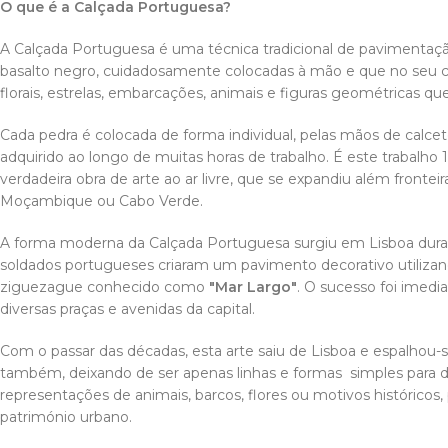
O que é a Calçada Portuguesa?
A Calçada Portuguesa é uma técnica tradicional de pavimentação
basalto negro, cuidadosamente colocadas à mão e que no seu 
florais, estrelas, embarcações, animais e figuras geométricas que
Cada pedra é colocada de forma individual, pelas mãos de cal
adquirido ao longo de muitas horas de trabalho. É este trabalh
verdadeira obra de arte ao ar livre, que se expandiu além frontei
Moçambique ou Cabo Verde.
A forma moderna da Calçada Portuguesa surgiu em Lisboa durant
soldados portugueses criaram um pavimento decorativo utiliza
ziguezague conhecido como
"Mar Largo"
. O sucesso foi imedi
diversas praças e avenidas da capital.
Com o passar das décadas, esta arte saiu de Lisboa e espalhou-
também, deixando de ser apenas linhas e formas simples para d
representações de animais, barcos, flores ou motivos históricos
património urbano.