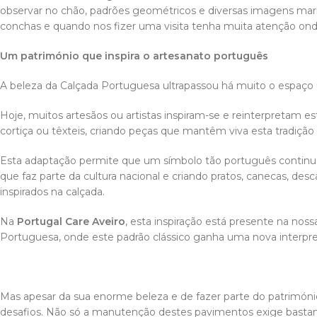
observar no chão, padrões geométricos e diversas imagens marí
conchas e quando nos fizer uma visita tenha muita atenção onde 
Um património que inspira o artesanato português
A beleza da Calçada Portuguesa ultrapassou há muito o espaço 
Hoje, muitos artesãos ou artistas inspiram-se e reinterpretam e
cortiça ou têxteis, criando peças que mantêm viva esta tradiç
Esta adaptação permite que um símbolo tão português continue
que faz parte da cultura nacional e criando pratos, canecas, des
inspirados na calçada.
Na
Portugal Care Aveiro
, esta inspiração está presente na no
Portuguesa, onde este padrão clássico ganha uma nova interp
Mas apesar da sua enorme beleza e de fazer parte do patrimón
desafios. Não só a manutenção destes pavimentos exige bastant