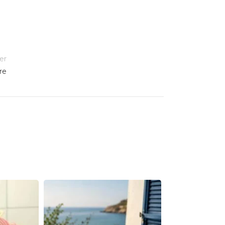
er
re