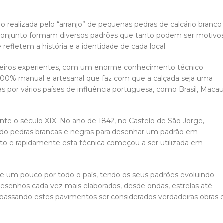
 realizada pelo “arranjo” de pequenas pedras de calcário branco
conjunto formam diversos padrões que tanto podem ser motivo
 refletem a história e a identidade de cada local.
ceteiros experientes, com um enorme conhecimento técnico
o 100% manual e artesanal que faz com que a calçada seja uma
ras por vários países de influência portuguesa, como Brasil, Macau
e o século XIX. No ano de 1842, no Castelo de São Jorge,
ndo pedras brancas e negras para desenhar um padrão em
ato e rapidamente esta técnica começou a ser utilizada em
se um pouco por todo o país, tendo os seus padrões evoluindo
esenhos cada vez mais elaborados, desde ondas, estrelas até
, passando estes pavimentos ser considerados verdadeiras obras 