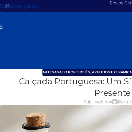
Envios Grá
Skip to navigation
Skip to main content
ARTESANATO PORTUGUÊS
,
AZULEJOS E CERÂMICA
Calçada Portuguesa: Um S
Presente
Publicado por
Portug