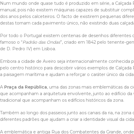
Num mundo onde quase tudo é produzido em série, a Calçada 
manual, pois não existem máquinas capazes de substituir comple
dos anos pelos calceteiros. O facto de existirem pequenas dife
destas tornam cada pavimento único, não existindo duas calçad
Por todo o Portugal existem centenas de desenhos diferentes
famoso o “
Padrão das Ondas
”, criado em 1842 pelo tenente-gen
de D. Pedro IV) em Lisboa.
Embora a cidade de Aveiro seja internacionalmente conhecida pel
pelo centro histórico para descobrir vários exemplos de Calç
a paisagem marítima e ajudam a reforçar o caráter único da cida
A
Praça da República
, uma das zonas mais emblemáticas da ci
que acompanham a arquitetura envolvente, junto ao edifício da C
tradicional que acompanham os edifícios históricos da zona.
Também ao longo dos passeios junto aos canais da ria, na zona
diferentes padrões que ajudam a criar a identidade visual da cid
A emblemática e antiga Rua dos Combatentes da Grande, onde est