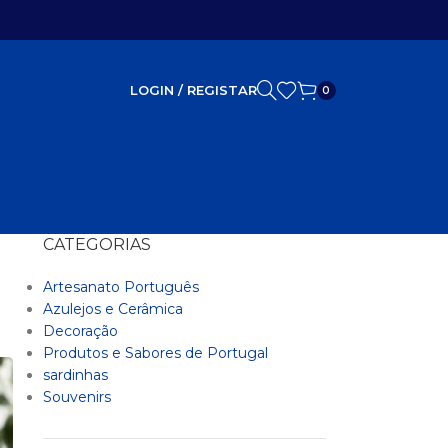
LOGIN / REGISTAR
0
CATEGORIAS
Artesanato Português
Azulejos e Cerâmica
Decoração
Produtos e Sabores de Portugal
sardinhas
Souvenirs