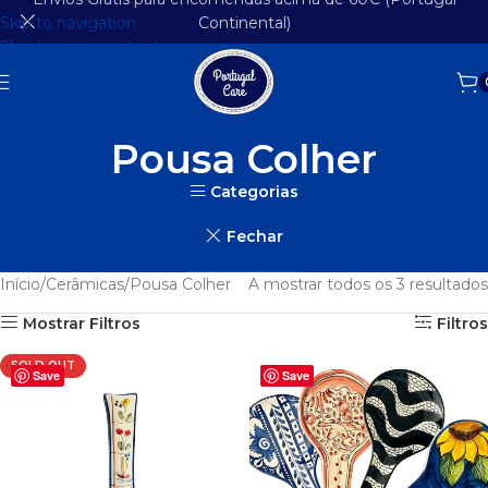
Skip to navigation
Continental)
Skip to main content
Pousa Colher
Categorias
Fechar
Início
Cerâmicas
Pousa Colher
A mostrar todos os 3 resultados
Mostrar Filtros
Filtros
SOLD OUT
Save
Save