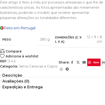
Este artigo é feito à mão por processos artesanais o que lhe dá
características únicas. As fotos apresentadas são meramente
ilustrativas, podendo o modelo que receber apresentar
pequenas alterações ou tonalidades diferentes.
12 × 9 × 8
DIMENSÕES (C X
280 g
PESO
cm
L X A)
Compare
Adicione à wishlist
REF:
3.4.6
Share:
Save
Categoria:
Jarros Canecas e Copos
Descrição
Avaliações (0)
Expedição e Entrega