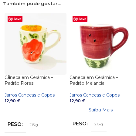
Também pode gostar…
Save
Save
Caneca em Cerâmica –
Caneca em Cerâmica –
Padrão Flores
Padrão Melancia
Jarros Canecas e Copos
Jarros Canecas e Copos
12,90
€
12,90
€
Saiba Mais
ADICIONAR
PESO
PESO
215 g
215 g