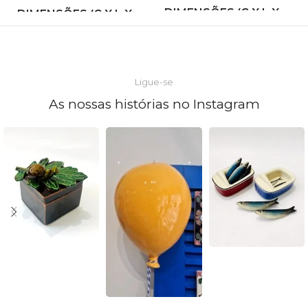
DIMENSÕES (C X L X
DIMENSÕES (C X L X
A)
A)
8,5 × 10 × 11 cm
8,5 × 10 × 11 cm
Ligue-se
As nossas histórias no Instagram