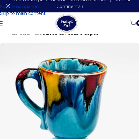
Skip to navigation
Continental)
Skip to main content
Início
Cerâmicas
Jarros Canecas e Copos