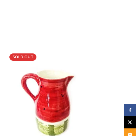
SOLD OUT
Face
X
Email