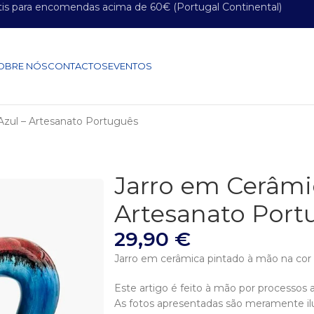
tis para encomendas acima de 60€ (Portugal Continental)
OBRE NÓS
CONTACTOS
EVENTOS
Azul – Artesanato Português
Jarro em Cerâmi
Artesanato Port
29,90
€
Jarro em cerâmica pintado à mão na cor 
Este artigo é feito à mão por processos a
As fotos apresentadas são meramente il