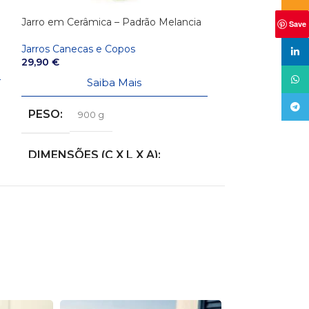
Jarro em Cerâmica – Padrão Melancia
Save
Jarros Canecas e Copos
linke
29,90
€
What
Saiba Mais
Tele
PESO
900 g
DIMENSÕES (C X L X A)
13,5 × 17 × 21 cm