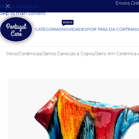
Envios Grá
Skip to navigation
Skip to main content
NOVO
CATEGORIAS
NOVIDADES
POR TRÁS DA CORTINA
S
Início
Cerâmicas
Jarros Canecas e Copos
Jarro em Cerâmica 