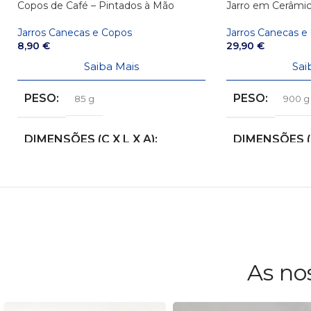
Copos de Café – Pintados à Mão
Jarro em Cerâmic
Jarros Canecas e Copos
Jarros Canecas e
8,90
€
29,90
€
Saiba Mais
Sai
PESO
PESO
85 g
900 g
DIMENSÕES (C X L X A)
DIMENSÕES (C
6 × 5,5 × 4 cm
13,5 × 17 × 21 cm
As no