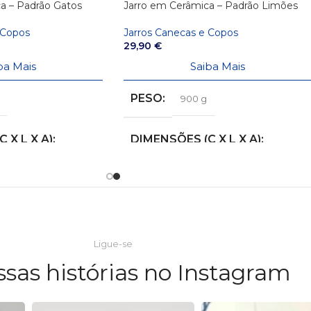
a – Padrão Gatos
Jarro em Cerâmica – Padrão Limões
 Copos
Jarros Canecas e Copos
29,90
€
ba Mais
Saiba Mais
PESO
900 g
 X L X A)
DIMENSÕES (C X L X A)
13,5 × 17 × 21 cm
Ligue-se
ssas histórias no Instagram