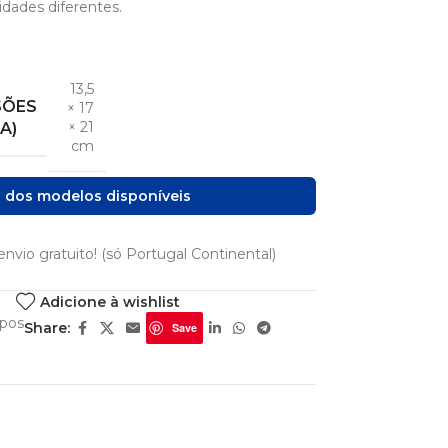
idades diferentes.
13,5
SÕES
× 17
× 21
 A)
cm
s dos modelos disponíveis
nvio gratuito! (só Portugal Continental)
Adicione à wishlist
opos
Share:
Save