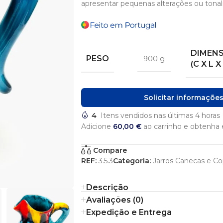
apresentar pequenas alterações ou tonal
DIMEN
PESO
900 g
(C X L X
Solicitar informaçõe
4
Itens vendidos nas últimas 4 horas
Adicione
60,00
€
ao carrinho e obtenha e
Compare
REF:
3.5.3
Categoria:
Jarros Canecas e C
Descrição
Avaliações (0)
Expedição e Entrega