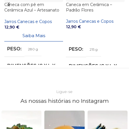
Caneca em Cerâmica –
Caneca em Cerâmica –
Padrão Limões
Padrão Melancia
Jarros Canecas e Copos
Jarros Canecas e Copos
12,90
€
12,90
€
Saiba Mais
Saiba Mais
PESO
PESO
215 g
215 g
DIMENSÕES (C X L X
DIMENSÕES (C X L X
A)
A)
8,5 × 10 × 11 cm
8,5 × 10 × 11 cm
Ligue-se
As nossas histórias no Instagram