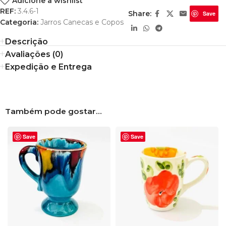
Adicione à wishlist
REF:
3.4.6-1
Share:
Save
Categoria:
Jarros Canecas e Copos
Descrição
Avaliações (0)
Expedição e Entrega
Também pode gostar…
Save
Save