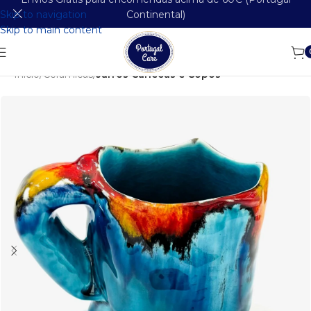
Skip to navigation
Continental)
Skip to main content
Início
Cerâmicas
Jarros Canecas e Copos